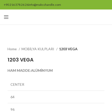
+90 216 378 26 26
info@maksshandle.com
Resmi büyütmek için tıklayınız
Home
MOBİLYA KULPLARI
1203 VEGA
1203 VEGA
HAM MADDE:ALÜMİNYUM
CENTER
64
96