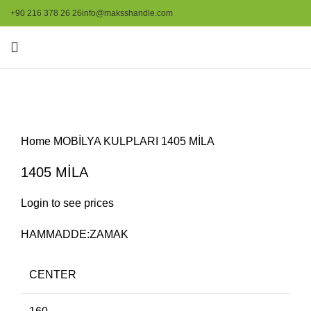
+90 216 378 26 26
info@maksshandle.com
Resmi büyütmek için tıklayınız
Home
MOBİLYA KULPLARI
1405 MİLA
1405 MİLA
Login to see prices
HAMMADDE:ZAMAK
CENTER