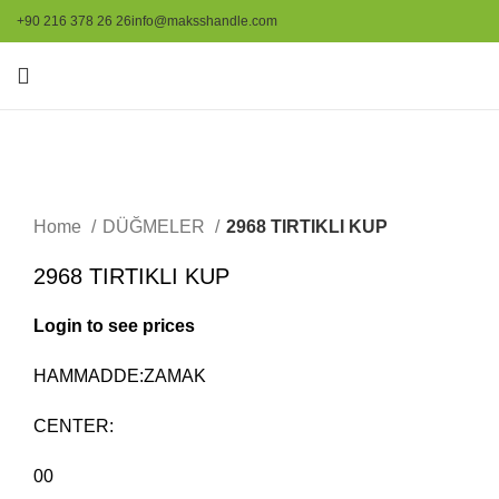
+90 216 378 26 26
info@maksshandle.com
Resmi büyütmek için tıklayınız
Home
DÜĞMELER
2968 TIRTIKLI KUP
2968 TIRTIKLI KUP
Login to see prices
HAMMADDE:ZAMAK
CENTER:
00