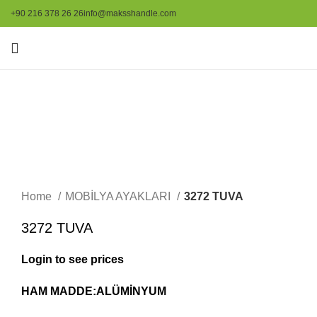
+90 216 378 26 26
info@maksshandle.com
Resmi büyütmek için tıklayınız
Home
MOBİLYA AYAKLARI
3272 TUVA
3272 TUVA
Login to see prices
HAM MADDE:ALÜMİNYUM