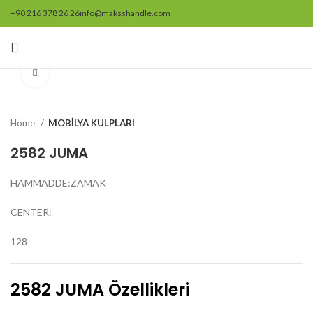
+90 216 378 26 26
info@maksshandle.com
Resmi büyütmek için tıklayınız
Home
MOBİLYA KULPLARI
2582 JUMA
HAMMADDE:ZAMAK
CENTER:
128
2582 JUMA Özellikleri