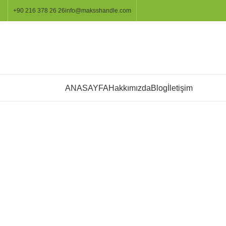
+90 216 378 26 26
info@maksshandle.com
KATEGORİLER
ANASAYFA
Hakkımızda
Blog
İletişim
Resmi büyütmek için tıklayınız