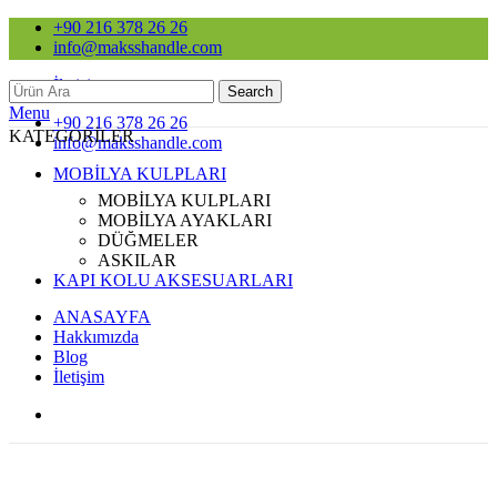
+90 216 378 26 26
info@maksshandle.com
İletişim
Search
Menu
+90 216 378 26 26
KATEGORİLER
info@maksshandle.com
MOBİLYA KULPLARI
MOBİLYA KULPLARI
MOBİLYA AYAKLARI
DÜĞMELER
ASKILAR
KAPI KOLU AKSESUARLARI
ANASAYFA
Hakkımızda
Blog
İletişim