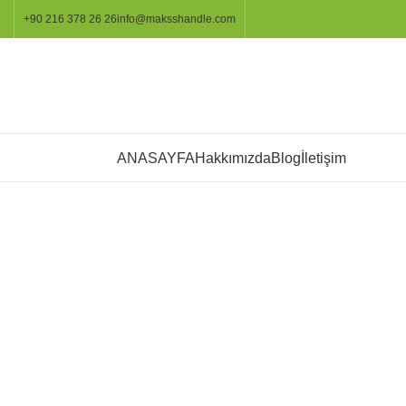
+90 216 378 26 26
info@maksshandle.com
KATEGORİLER
ANASAYFA
Hakkımızda
Blog
İletişim
Resmi büyütmek için tıklayınız