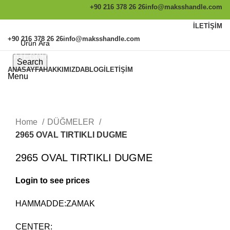
+90 216 378 26 26
info@maksshandle.com
İLETIŞIM
+90 216 378 26 26
info@maksshandle.com
KATEGORİLER
Search
ANASAYFA
HAKKIMIZDA
BLOG
İLETIŞIM
Menu
Resmi büyütmek için tıklayınız
Home
DÜĞMELER
2965 OVAL TIRTIKLI DUGME
2965 OVAL TIRTIKLI DUGME
Login to see prices
HAMMADDE:ZAMAK
CENTER: